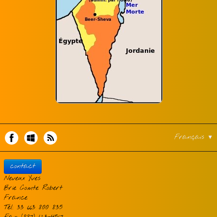
Français
▼
contact
Neveux Yves
Brie Comte Robert
France
Tél: 33 663 800 835